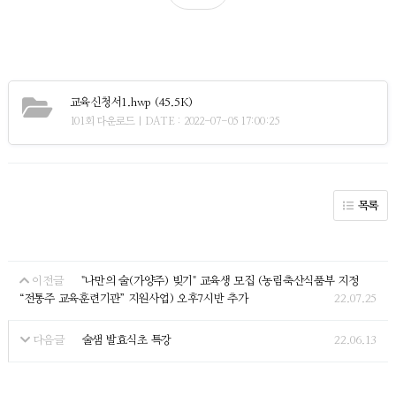
교육신청서1.hwp
(45.5K)
101회 다운로드 | DATE : 2022-07-05 17:00:25
목록
"나만의 술(가양주) 빚기" 교육생 모집 (농림축산식품부 지정
이전글
“전통주 교육훈련기관” 지원사업) 오후7시반 추가
22.07.25
술샘 발효식초 특강
22.06.13
다음글