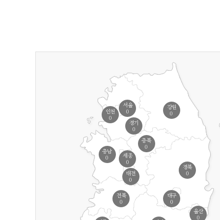
서울
강원
0
인천
0
0
경기
0
충북
0
충남
세종
0
0
경북
0
대전
0
전북
대구
0
0
울산
0