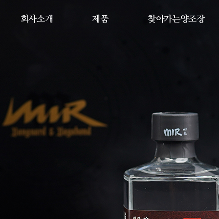
회사소개
제품
찾아가는양조장
인사말
생산공정
체험
연혁
생산제품
교육/강좌
성과
온라인 구매
개설강좌안내
협업