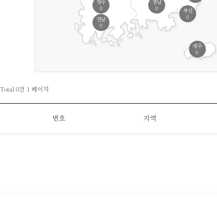
광주
경남
0
0
부산
0
전남
0
제주
0
Total 0건
1 페이지
번호
지역