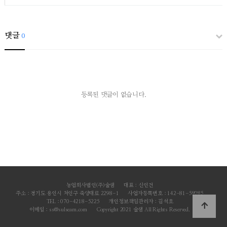
댓글
0
등록된 댓글이 없습니다.
농업회사법인(주)술샘
대표 : 신인건
주소 : 경기도 용인시 처인구 죽양대로 2298-1
사업자등록번호 : 142-81-58085
TEL : 070-4218-5225
개인정보책임관리자 : 김석호
이메일 : ss@sulseam.com
Copyright 2021 술샘 All Rights Reserved.