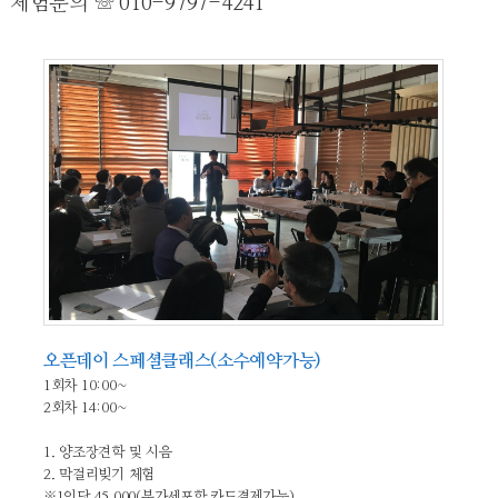
체험문의
☏
010-9797-4241
오픈데이 스페셜클래스(소수예약가능)
1회차 10:00~

2회차 14:00~

1. 양조장견학 및 시음

2. 막걸리빚기 체험

※1인당 45,000(부가세포함,카드결제가능)