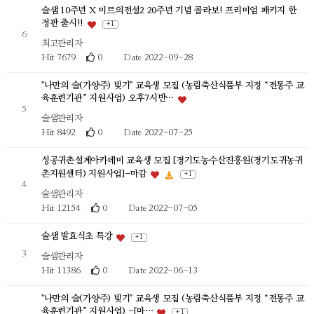
술샘 10주년 X 미르의전설2 20주년 기념 콜라보! 프리미엄 패키지 한
정판 출시!!
+ 1
6
최고관리자
Hit 7679
0
Date 2022-09-28
"나만의 술(가양주) 빚기" 교육생 모집 (농림축산식품부 지정 “전통주 교
육훈련기관” 지원사업) 오후7시반…
5
술샘관리자
Hit 8492
0
Date 2022-07-25
성공귀촌설계아카데미 교육생 모집 [경기도농수산진흥원(경기도귀농귀
촌지원센터) 지원사업]-마감
+ 1
4
술샘관리자
Hit 12154
0
Date 2022-07-05
술샘 발효식초 특강
+ 1
3
술샘관리자
Hit 11386
0
Date 2022-06-13
"나만의 술(가양주) 빚기" 교육생 모집 (농림축산식품부 지정 “전통주 교
육훈련기관” 지원사업) -[마…
+ 1