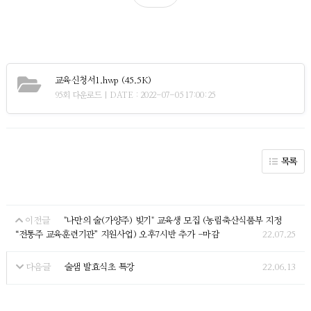
교육신청서1.hwp
(45.5K)
95회 다운로드 | DATE : 2022-07-05 17:00:25
목록
"나만의 술(가양주) 빚기" 교육생 모집 (농림축산식품부 지정
이전글
“전통주 교육훈련기관” 지원사업) 오후7시반 추가 -마감
22.07.25
술샘 발효식초 특강
22.06.13
다음글