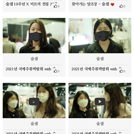
술샘 10주년 X 미르의 전설 20주년 [ 미르M 프리미엄 콜라보 패키지 ] 미르주
찾아가는 양조장 - 술샘
0
0
술샘
술샘
2021년 국제주류박람회 with 술샘 - 1편
2021년 국제주류박람회 with 술샘 - 2편
0
0
술샘
술샘