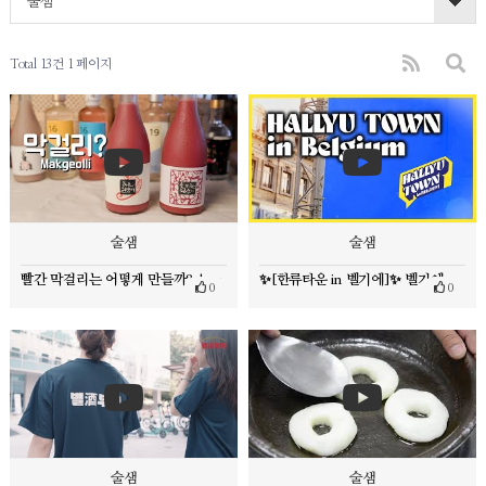
술샘
Total 13건
1 페이지
술샘
술샘
빨간 막걸리는 어떻게 만들까? | 술샘 | 여우목 소주 | 문경여행 | 막걸리 만들기
✨[한류타운 in 벨기에]✨ 벨기에서 K-Pop을 넘어 K-Product와 함께
0
0
술샘
술샘