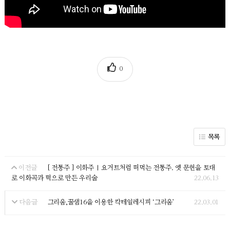
0
목록
[ 전통주 ] 이화주 | 요거트처럼 떠먹는 전통주. 옛 문헌을 토대
이전글
로 이화곡과 떡으로 만든 우리술
22.06.13
그리움,꿀샘16을 이용한 칵테일레시피 ‘그리움’
22.03.01
다음글